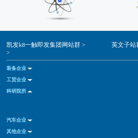
凯发k8一触即发集团网站群 >
英文子站群
>
装备企业
工贸企业
科研院所
汽车企业
其他企业