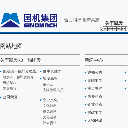
关于凯发
k
一触即发
网站地图
关于凯发k8一触即发
新闻中心
凯发k8一触即发概况
董事长致辞
通知公告
凯发k8一触即发简介
集团高管
集团要闻
组织架构
董事会
重点关注
发展历程
高级管理人员
国资动态
公司荣誉
企业文化
企业动态
文化理念
视觉识别
时政要闻
文化活动
人物风采
社会责任