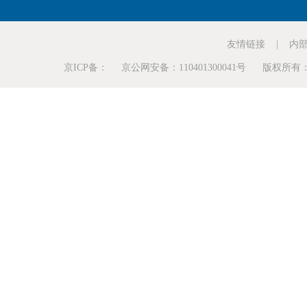
友情链接
|
内
京ICP备： 京公网安备：110401300041号  版权