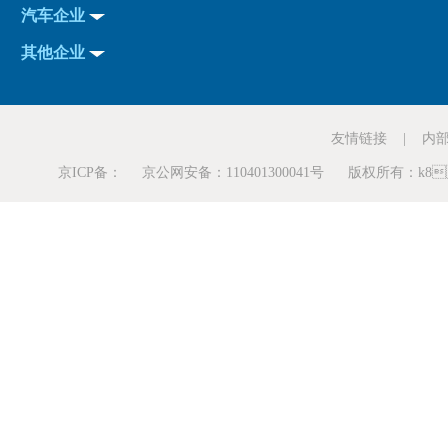
汽车企业
其他企业
友情链接
|
内
京ICP备： 京公网安备：110401300041号 版权所有：k8